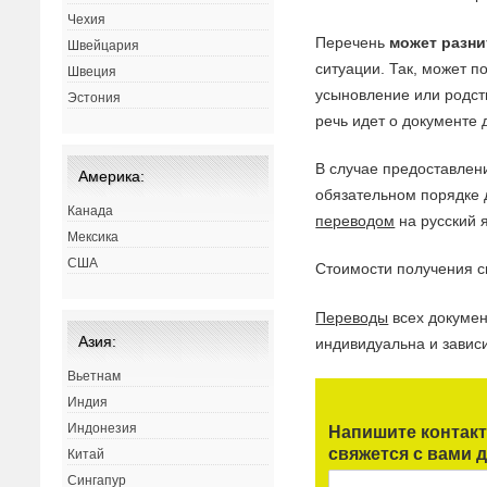
Чехия
Перечень
может разни
Швейцария
ситуации. Так, может п
Швеция
усыновление или родств
Эстония
речь идет о документе
В случае предоставлен
Америка:
обязательном порядке 
Канада
переводом
на русский 
Мексика
США
Стоимости получения 
Переводы
всех докуме
Азия:
индивидуальна и зависи
Вьетнам
Индия
Индонезия
Напишите контак
свяжется с вами д
Китай
Сингапур