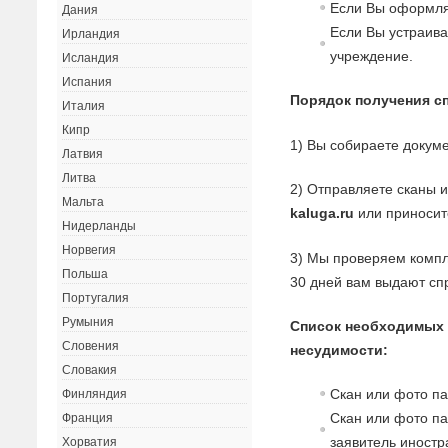
Если Вы оформляе
Дания
Если Вы устраива
Ирландия
учреждение.
Исландия
Испания
Порядок получения с
Италия
Кипр
1) Вы собираете докуме
Латвия
Литва
2) Отправляете сканы 
Мальта
kaluga.ru
или приносит
Нидерланды
Норвегия
3) Мы проверяем компл
Польша
30 дней вам выдают сп
Португалия
Румыния
Список необходимых 
Словения
несудимости:
Словакия
Скан или фото п
Финляндия
Скан или фото па
Франция
заявитель иностр
Хорватия