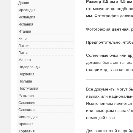
Размер 3.5 см x 4.5 см
Дания
(от макушки до подбор
Ирландия
мм.
Фотография должн
Исландия
Испания
Фотография
цветная
,
Италия
Кипр
Предпочтительно, что
Латвия
Литва
Солнечные очки или др
Мальта
должны быть сняты, ес
Нидерланды
(например, глазная пов
Норвегия
Польша
Португалия
Все документы могут б
Румыния
языках или национальн
Словения
Исключением является 
Словакия
или немецком языках/ 
Финляндия
немецкий язык.
Франция
Для заявителей с прой
Хорватия