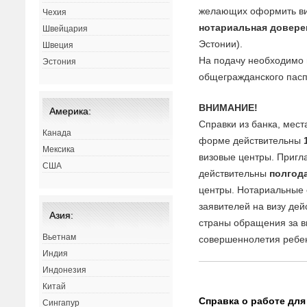
желающих оформить виз
Чехия
нотариальная довере
Швейцария
Эстонии).
Швеция
На подачу необходимо
Эстония
общегражданского пасп
ВНИМАНИЕ!
Америка:
Справки из банка, мест
Канада
форме действительны
Мексика
визовые центры. Приг
США
действительны
полгод
центры. Нотариальные 
заявителей на визу де
Азия:
страны обращения за в
Вьетнам
совершеннолетия ребе
Индия
Индонезия
Китай
Справка о работе для
Сингапур