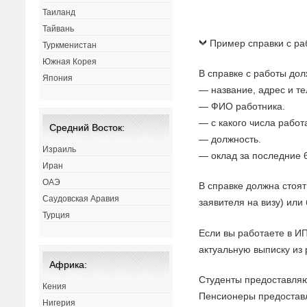
Таиланд
Тайвань
Пример справки с ра
Туркменистан
Южная Корея
В справке с работы дол
Япония
— название, адрес и т
— ФИО работника.
— с какого числа работ
Средний Восток:
— должность.
Израиль
— оклад за последние 
Иран
ОАЭ
В справке должна стоят
Саудовская Аравия
заявителя на визу) или 
Турция
Если вы работаете в И
актуальную выписку из 
Африка:
Студенты предоставляю
Кения
Пенсионеры предостав
Нигерия