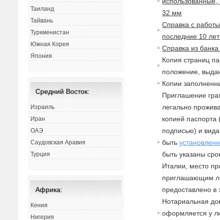
использованные, 
Таиланд
32 мм
Тайвань
Справка с работы
Туркменистан
последние 10 лет 
Южная Корея
Справка из банка
Япония
Копия страниц па
положение, выдан
Копии заполненны
Средний Восток:
Приглашение
гра
легально прожи
в
Израиль
копией паспорта
Иран
подписью) и
в
ид
ОАЭ
быть
устано
в
ленн
Саудовская Аравия
быть указаны сро
Турция
Италии, место п
приглашающим л
предоста
в
лено
в
Африка:
Нотариаль
на
я до
Кения
оформляется у л
Нигерия