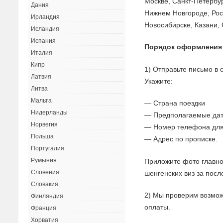
Москве, Санкт-Петербур
Дания
Нижнем Новгороде, Рос
Ирландия
Новосибирске, Казани, 
Исландия
Испания
Порядок оформления
Италия
Кипр
1) Отправьте письмо в
Латвия
Укажите:
Литва
Мальта
— Страна поездки
Нидерланды
— Предполагаемые дат
Норвегия
— Номер телефона для
Польша
— Адрес по прописке.
Португалия
Румыния
Приложите фото главно
Словения
шенгенских виз за посл
Словакия
2) Мы проверим возмож
Финляндия
оплаты.
Франция
Хорватия