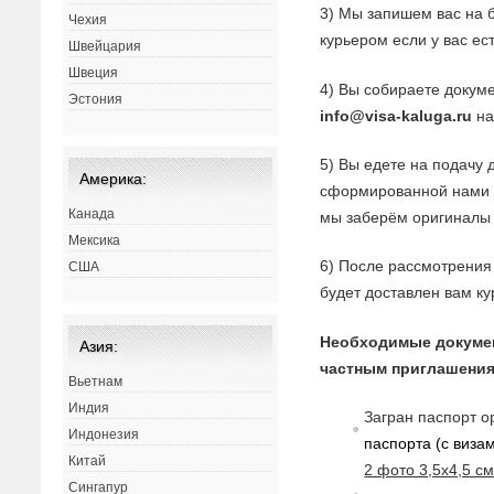
3) Мы запишем вас на 
Чехия
курьером если у вас ес
Швейцария
Швеция
4) Вы собираете докуме
Эстония
info@visa-kaluga.ru
на
5) Вы едете на подачу 
Америка:
сформированной нами з
Канада
мы заберём оригиналы 
Мексика
6) После рассмотрения 
США
будет доставлен вам ку
Необходимые докуме
Азия:
частным приглашения
Вьетнам
Индия
Загран паспорт о
Индонезия
паспорта (с
в
изам
Китай
2 фото 3,5х4,5 с
Сингапур