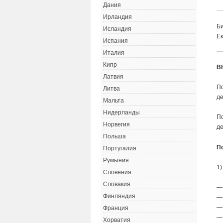
Дания
Ирландия
Би
Исландия
Ек
Испания
Италия
Кипр
В
Латвия
П
Литва
де
Мальта
Нидерланды
П
Норвегия
д
Польша
П
Португалия
Румыния
1)
Словения
Словакия
—
Финляндия
—
—
Франция
— 
Хорватия