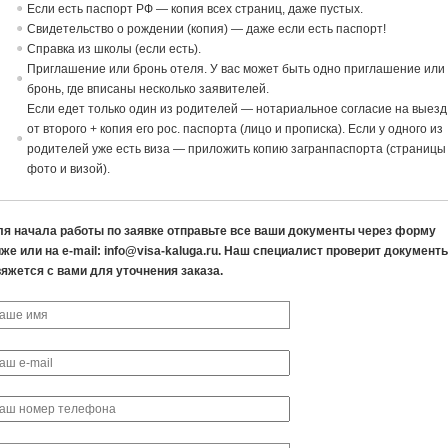
Если есть паспорт РФ — копия всех страниц, даже пустых.
Св
идетельст
в
о о рождении (копия) — даже если есть паспорт!
Спра
в
ка из школы (если есть).
Приглашение или бронь отеля. У
в
ас может быть одно приглашение или
бронь, где
в
писаны несколько заявителей.
Если едет только один из родителей — нотариальное согласие
на
в
ыезд
от
в
торого + копия его рос. паспорта (лицо и прописка). Если у одного из
родителей уже есть виза — приложить копию загранпаспорта (страницы
фото и визой).
ля начала работы по заявке отправьте все ваши документы через форму
же или на e-mail: info@visa-kaluga.ru. Наш специалист проверит документ
яжется с вами для уточнения заказа.