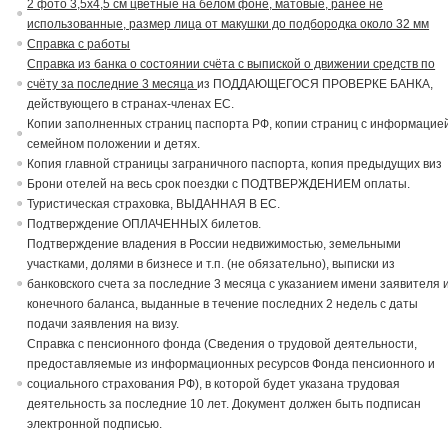
2 фото 3,5х4,5 см цветные на белом фоне, матовые, ранее не
использованные, размер лица от макушки до подбородка около 32 мм
Справка с работы
Справка из банка о состоянии счёта с выпиской о движении средств по
счёту за последние 3 месяца
из ПОДДАЮЩЕГОСЯ ПРОВЕРКЕ БАНКА,
действующего в странах-членах ЕС.
Копии заполненных страниц паспорта РФ, копии страниц с информацие
семейном положении и детях.
Копия главной страницы заграничного паспорта, копия предыдущих виз
Брони отелей на весь срок поездки с ПОДТВЕРЖДЕНИЕМ оплаты.
Туристическая страховка, ВЫДАННАЯ В ЕС.
Подтверждение ОПЛАЧЕННЫХ билетов.
Подтверждение владения в России недвижимостью, земельными
участками, долями в бизнесе и т.п. (не обязательно), выписки из
банковского счета за последние 3 месяца с указанием имени заявителя 
конечного баланса, выданные в течение последних 2 недель с даты
подачи заявления на визу.
Справка с пенсионного фонда (Сведения о трудовой деятельности,
предоставляемые из информационных ресурсов Фонда пенсионного и
социального страхования РФ), в которой будет указана трудовая
деятельность за последние 10 лет. Документ должен быть подписан
электронной подписью.