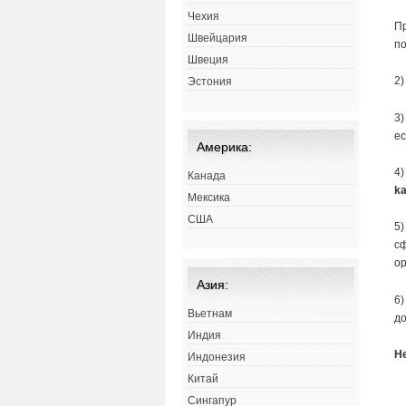
Чехия
Пр
Швейцария
по
Швеция
2)
Эстония
3)
ес
Америка:
4)
Канада
ka
Мексика
США
5)
сф
ор
Азия:
6)
Вьетнам
до
Индия
Н
Индонезия
Китай
Сингапур