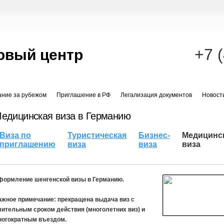
+7 
овый центр
ание за рубежом
Приглашение в РФ
Легализация документов
Новост
едицинская виза в Германию
Виза по
Туристическая
Бизнес-
Медицинс
приглашению
виза
виза
виза
формление шенгенской визы в Германию.
ажное примечание: прекращена выдача виз с
лительным сроком действия (многолетних виз) и
ногократным въездом.