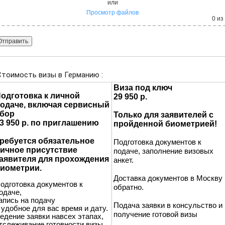
или
Просмотр файлов
0
из