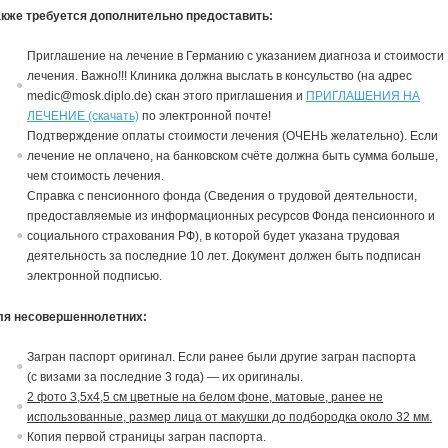
акже требуется дополнительно предоставить:
Приглашение на лечение в Германию c указанием диагноза и стоимости
лечения. Важно!!! Клиника должна выслать в консульство (на адрес
medic@mosk.diplo.de) скан этого приглашения и
ПРИГЛАШЕНИЯ НА
ЛЕЧЕНИЕ (скачать)
по электронной почте!
Подтверждение оплаты стоимости лечения (ОЧЕНЬ желательно). Если
лечение не оплачено, на банковском счёте должна быть сумма больше,
чем стоимость лечения.
Справка с пенсионного фонда (Сведения о трудовой деятельности,
предоставляемые из информационных ресурсов Фонда пенсионного и
социального страхования РФ), в которой будет указана трудовая
деятельность за последние 10 лет. Документ должен быть подписан
электронной подписью.
ля несовершеннолетних:
Загран паспорт ориги
на
л. Если ранее были другие загран паспорта
(с
в
изами за последние 3 года) — их ориги
на
лы.
2 фото 3,5х4,5 см цветные на белом фоне, матовые, ранее не
использованные, размер лица от макушки до подбородка около 32 мм.
Копия пер
в
ой страницы загран паспорта.